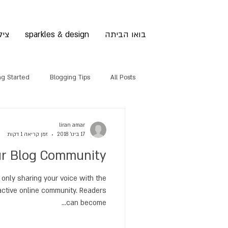
בואו הביתה
sparkles & design
ציל
ng Started
Blogging Tips
All Posts
liran amar
17 בינו׳ 2018
זמן קריאה 1 דקות
r Blog Community
 only sharing your voice with the
active online community. Readers
can become...