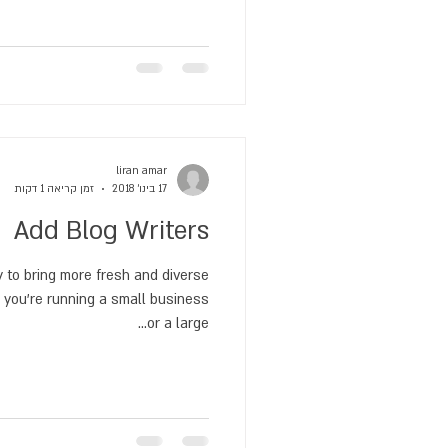
liran amar
17 בינו׳ 2018
זמן קריאה 1 דקות
Add Blog Writers
y to bring more fresh and diverse
 you’re running a small business
or a large...